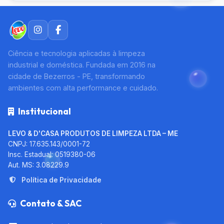
Multiuso
Naftalina
Ciência e tecnologia aplicadas à limpeza
Pá de Lixo
industrial e doméstica. Fundada em 2016 na
cidade de Bezerros - PE, transformando
Pano Multiuso
ambientes com alta performance e cuidado.
Institucional
Pedra Sanitária
LEVO & D'CASA PRODUTOS DE LIMPEZA LTDA – ME
Prendedor
CNPJ: 17.635.143/0001-72
Insc. Estadual: 0519380-06
Rodo
Aut. MS: 3.08229.9
Política de Privacidade
Sabão Líquido
Contato & SAC
Saco de Lixo