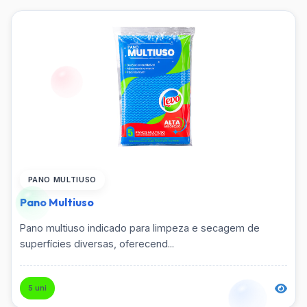
Cera
Tipo
Corda de Varal
Detergente
Volume
Escova
Esponja
PANO MULTIUSO
Filtrar
Pano Multiuso
Limpa Alumínio
Pano multiuso indicado para limpeza e secagem de
Limpa Vidros
superfícies diversas, oferecend...
Limpador Perfumado
5 uni