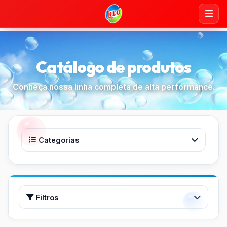
Catálogo de produtos
Conheça nossa linha completa de alta performance.
Categorias
Todos os produtos
Água Sanitária
Filtros
Buscar
Amaciante