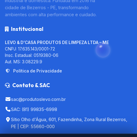
industrial e doméstica. Fundada em 2016 na
cidade de Bezerros - PE, transformando
ambientes com alta performance e cuidado.
Institucional
LEVO & D'CASA PRODUTOS DE LIMPEZA LTDA – ME
CNPJ: 17.635.143/0001-72
Insc. Estadual: 0519380-06
Aut. MS: 3.08229.9
Política de Privacidade
Contato & SAC
sac@produtoslevo.com.br
SAC: (81) 99835-6998
Sítio Olho d'Água, 601, Fazendinha, Zona Rural Bezerros,
PE | CEP: 55660-000