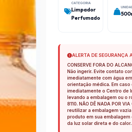
CATEGORIA
UNIDA
Limpador
500
Perfumado
ALERTA DE SEGURANÇA 
CONSERVE FORA DO ALCANC
Não ingerir. Evite contato c
imediatamente com água em a
orientação médica. Em caso 
imediatamente o Centro de I
levando a embalagem ou o ró
8110. NÃO DÊ NADA POR VI
reutilizar a embalagem vazi
produto em sua embalagem or
da luz solar direta e do calor.