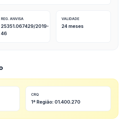
REG. ANVISA
VALIDADE
25351.067429/2019-
24 meses
46
o
CRQ
1ª Região: 01.400.270