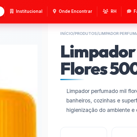
Institucional
Onde Encontrar
RH
F
INÍCIO
/
PRODUTOS
/
LIMPADOR PERFUM
Limpador
Flores 50
Limpador perfumado mil flore
banheiros, cozinhas e superf
higienização do ambiente e 