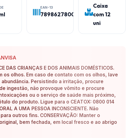
Caixa
DE
EAN-13
ml
7898627800133
com 12
uni
ANVISA
E DAS CRIANÇAS E DOS ANIMAIS DOMÉSTICOS.
om os olhos. Em caso de contato com os olhos, lave
bundância. Persistindo a irritação, procure
de ingestão, não provoque vômito e procure
ntoxicações ou o serviço de saúde mais próximo,
tulo do produto. Ligue para o CEATOX: 0800 014
A ORAL A UMA PESSOA INCONSCIENTE. Não
a para outros fins. CONSERVAÇÃO: Manter o
iginal, bem fechada, em local fresco e ao abrigo