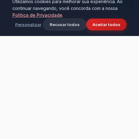
Utilizamos cookies para melhorar sua experiência. Ao
continuar navegando, você concorda com a nossa
Política de Privacidade
.
Personalizar
Recusar todos
Aceitar todos
Ciência e tecnologia aplicadas à limpeza
industrial e doméstica. Fundada em 2016 na
cidade de Bezerros - PE, transformando
ambientes com alta performance e cuidado.
Institucional
LEVO & D'CASA PRODUTOS DE LIMPEZA LTDA – ME