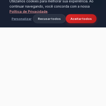
Utilizamos cookies para melhorar sua experiência. Ao
continuar navegando, você concorda com a nossa
Política de Privacidade
.
Personalizar
Recusar todos
Aceitar todos
Ciência e tecnologia aplicadas à limpeza
industrial e doméstica. Fundada em 2016 na
cidade de Bezerros - PE, transformando
ambientes com alta performance e cuidado.
Institucional
LEVO & D'CASA PRODUTOS DE LIMPEZA LTDA – ME