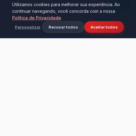
Utilizamos cookies para melhorar sua experiência. Ao
continuar navegando, você concorda com a nossa
Política de Privacidade
.
Personalizar
Recusar todos
Aceitar todos
Ciência e tecnologia aplicadas à limpeza
industrial e doméstica. Fundada em 2016 na
cidade de Bezerros - PE, transformando
ambientes com alta performance e cuidado.
Institucional
LEVO & D'CASA PRODUTOS DE LIMPEZA LTDA – ME